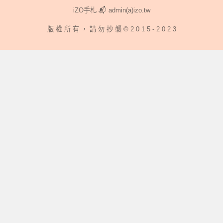
iZO手札 📬 admin(a)izo.tw
版 權 所 有 ， 請 勿 抄 襲 © 2 0 1 5 - 2 0 2 3