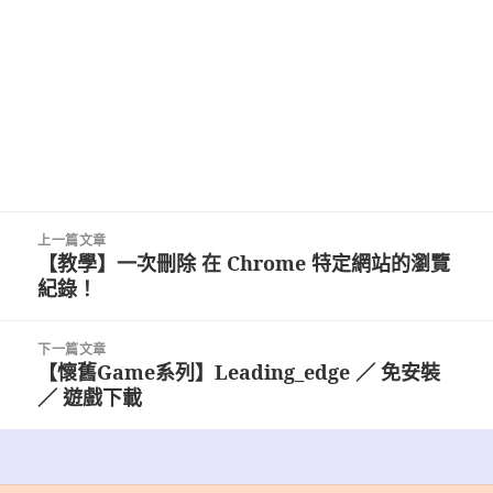
文
上一篇文章
章
【教學】一次刪除 在 Chrome 特定網站的瀏覽
上
導
紀錄！
一
覽
篇
文
下一篇文章
章:
【懷舊Game系列】Leading_edge ／ 免安裝
下
／ 遊戲下載
一
篇
文
章: