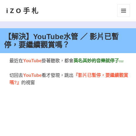
iZO手札
選單及
小工具
【解決】YouTube水管 ／ 影片已暫
停，要繼續觀賞嗎？
最近在
YouTube
掛著聽歌，都會
莫名其妙的音樂就停了…
切回去
YouTube
看才發現，跳出
『影片已暫停，要繼續觀賞
嗎?』
的視窗