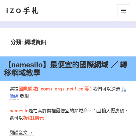
iZO手札
選單及
小工具
分類:
網域資訊
【namesilo】最便宜的國際網域 ／ 轉
移網域教學
選擇
國際網域( .com / .org / .net / .cc 等 )
我們可以透過
比
價網
發現
namesilo
是在高評價裡
最便宜
的網域商，而且輸入
優惠碼
，
還可以
折扣1美元
！
【namesilo】最便宜的國際網域 ／ 轉移網域教學
閱讀全文