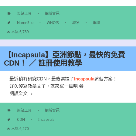
架站工具
、
網域資訊
分
NameSilo
、
WHOIS
、
域名
、
網域
類
標
🔥 人氣 6,789
籤
【Incapsula】亞洲節點，最快的免費
CDN！ ／ 註冊使用教學
最近稍有研究CDN，最後選擇了
Incapsula
這個方案！
好久沒寫教學文了，就來寫一篇吧 😁
【Incapsula】亞洲節點，最快的免費CDN！ ／ 註
閱讀全文
架站工具
、
網域資訊
分
CDN
、
Incapsula
類
標
🔥 人氣 6,270
籤