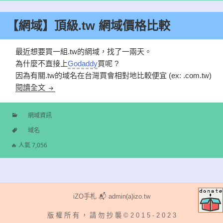
【網域】頂級.tw 網域價格比較
最近想要買一組.tw的網域，找了一兩天。
為什麼不直接上
Godaddy
買呢 ?
因為有關.tw的域名在台灣買會相對地比較便宜 (ex: .com.tw)
【網域】頂級.tw 網域價格比較
閱讀全文
網域資訊
分
域名
類
標
🔥 人氣 7,056
籤
iZO手札 📬 admin(a)izo.tw
版 權 所 有 ， 請 勿 抄 襲 © 2 0 1 5 - 2 0 2 3