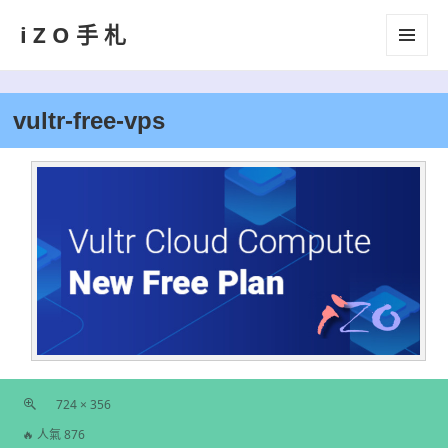
iZO手札
選單及
小工具
vultr-free-vps
724 × 356
完
🔥 人氣 876