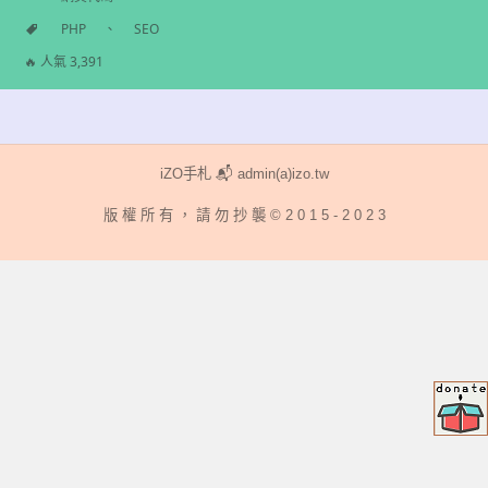
分
PHP
、
SEO
類
標
🔥 人氣 3,391
籤
iZO手札 📬 admin(a)izo.tw
版 權 所 有 ， 請 勿 抄 襲 © 2 0 1 5 - 2 0 2 3