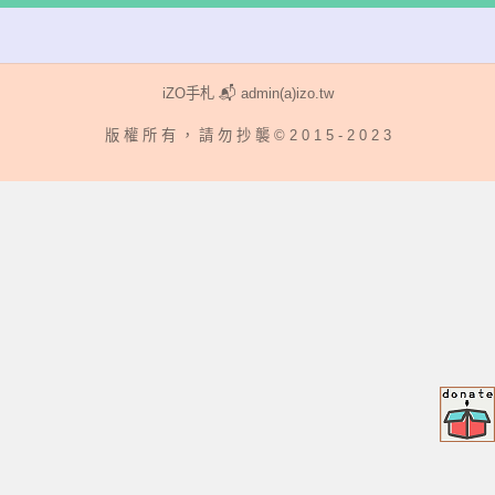
iZO手札 📬 admin(a)izo.tw
版 權 所 有 ， 請 勿 抄 襲 © 2 0 1 5 - 2 0 2 3