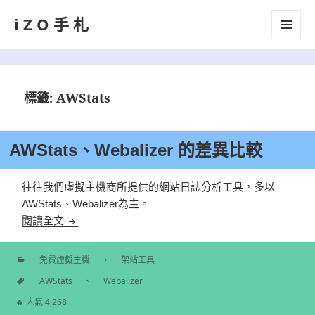
iZO手札
選單及
小工具
標籤:
AWStats
AWStats、Webalizer 的差異比較
往往我們虛擬主機商所提供的網站日誌分析工具，多以
AWStats、Webalizer為主。
AWStats、Webalizer 的差異比較
閱讀全文
免費虛擬主機
、
架站工具
分
AWStats
、
Webalizer
類
標
🔥 人氣 4,268
籤