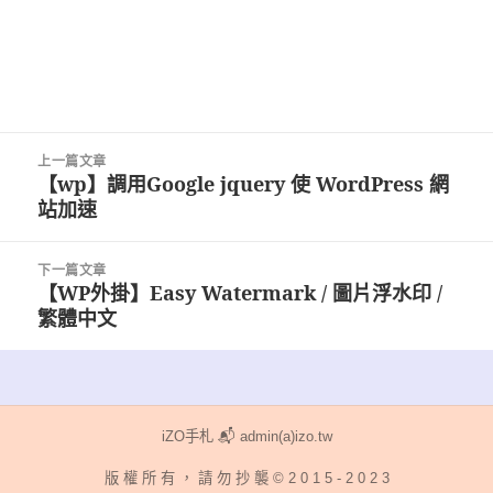
文
上一篇文章
章
【wp】調用Google jquery 使 WordPress 網
上
導
站加速
一
覽
篇
文
下一篇文章
章:
【WP外掛】Easy Watermark / 圖片浮水印 /
下
繁體中文
一
篇
文
章:
iZO手札 📬 admin(a)izo.tw
版 權 所 有 ， 請 勿 抄 襲 © 2 0 1 5 - 2 0 2 3