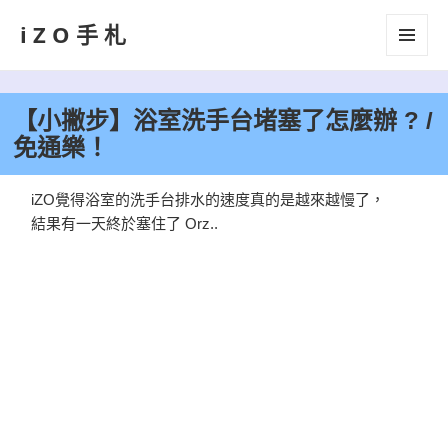
iZO手札
選單及
小工具
【小撇步】浴室洗手台堵塞了怎麼辦 ? /
免通樂！
iZO覺得浴室的洗手台排水的速度真的是越來越慢了，
結果有一天終於塞住了 Orz..