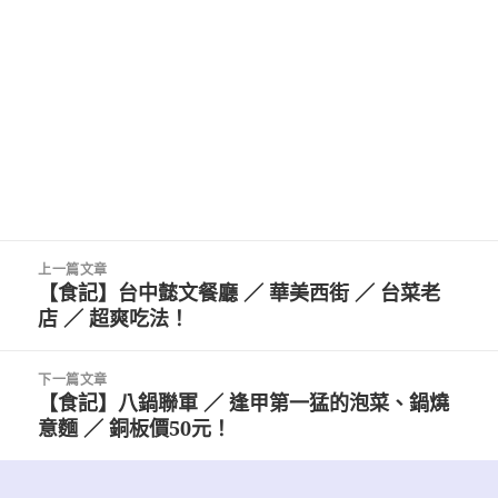
文
上一篇文章
章
【食記】台中懿文餐廳 ／ 華美西街 ／ 台菜老
上
導
店 ／ 超爽吃法！
一
覽
篇
文
下一篇文章
章:
【食記】八鍋聯軍 ／ 逢甲第一猛的泡菜、鍋燒
下
意麵 ／ 銅板價50元！
一
篇
文