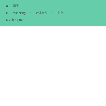
隨手
分
VBanking
、
台北富邦
、
銀行
類
標
🔥 人氣 11,843
籤