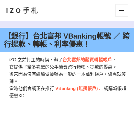
iZO手札
選單及
小工具
【銀行】台北富邦 VBanking帳號 ／ 跨
行提款、轉帳、利率優惠！
iZO 之前打工的時候，辦了
台北富邦的薪資轉帳帳戶
，
它提供了蠻多次數的免手續費跨行轉帳、提款的優惠。
後來因為沒有繼續做被轉為一般的一本萬利帳戶，優惠就沒
辣。
當時他們官網正在推行
VBanking (無摺帳戶) . .
網購轉帳超
優惠XD