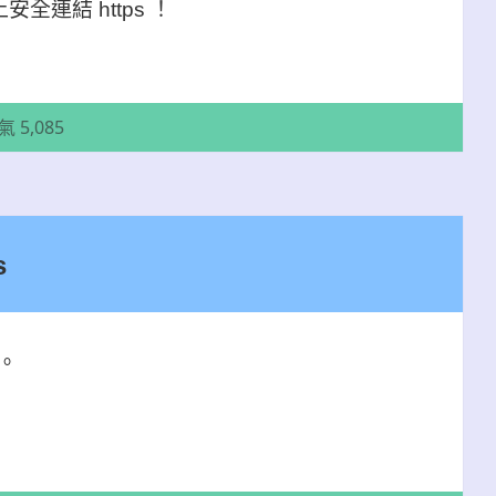
全連結 https ！
s
人氣 5,085
s
。
s