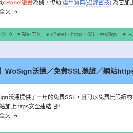
以
cPanel後台
為例，協助
逢甲寶典(選課密技)
為它加上安
【教學】用cPanel後台安裝 SSL憑證 ／ 網站http
讀全文
分
標
12-10
架站工具
cPanel
、
https
、
SSL
、
WoSign
🔥 
類
籤
WoSign沃通／免費SSL憑證／網站http
Sign沃通提供了一年的免費SSL，且可以免費無限續約
站加上https安全連結吧!!
【教學】WoSign沃通／免費SSL憑證／網站http
讀全文