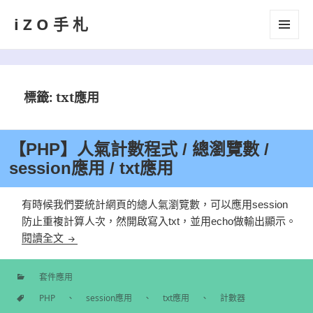
iZO手札
選單及
小工具
標籤:
txt應用
【PHP】人氣計數程式 / 總瀏覽數 /
session應用 / txt應用
有時候我們要統計網頁的總人氣瀏覽數，可以應用session
防止重複計算人次，然開啟寫入txt，並用echo做輸出顯示。
【PHP】人氣計數程式 / 總瀏覽數 / session應用 / tx
閱讀全文
套件應用
分
PHP
、
session應用
、
txt應用
、
計數器
類