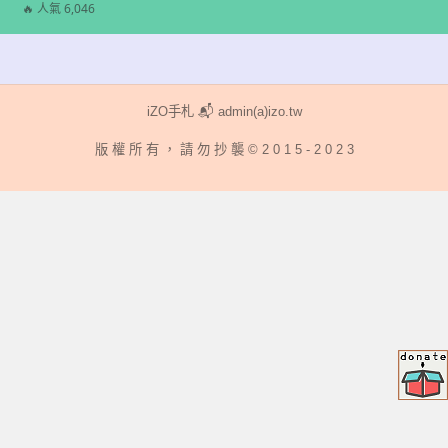
標
🔥 人氣 6,046
籤
iZO手札 📬 admin(a)izo.tw
版 權 所 有 ， 請 勿 抄 襲 © 2 0 1 5 - 2 0 2 3