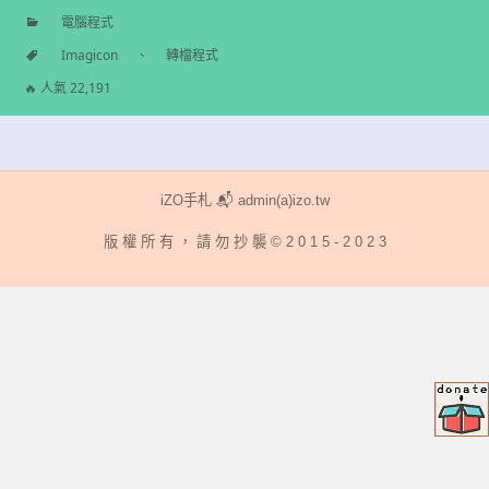
電腦程式
分
Imagicon
、
轉檔程式
類
標
🔥 人氣 22,191
籤
iZO手札 📬 admin(a)izo.tw
版 權 所 有 ， 請 勿 抄 襲 © 2 0 1 5 - 2 0 2 3