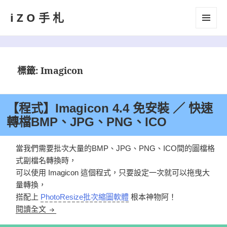
iZO手札
選單及
小工具
標籤:
Imagicon
【程式】Imagicon 4.4 免安裝 ／ 快速
轉檔BMP、JPG、PNG、ICO
當我們需要批次大量的BMP、JPG、PNG、ICO間的圖檔格
式副檔名轉換時，
可以使用 Imagicon 這個程式，只要設定一次就可以拖曳大
量轉換，
搭配上
PhotoResize批次縮圖軟體
根本神物阿！
【程式】Imagicon 4.4 免安裝 ／ 快速轉檔BMP、JP
閱讀全文