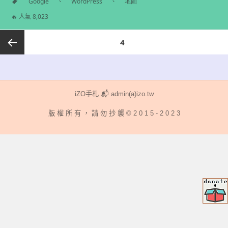
分
Google
、
WordPress
、
地圖
類
標
🔥 人氣 8,023
籤
文
頁次
4
章
導
上一頁
覽
iZO手札 📬 admin(a)izo.tw
版 權 所 有 ， 請 勿 抄 襲 © 2 0 1 5 - 2 0 2 3