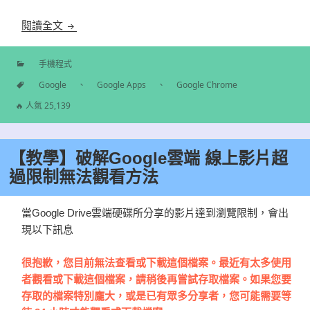
【解決】 手機版Chrome出現簡體大陸新聞及網頁
閱讀全文
手機程式
分
Google
、
Google Apps
、
Google Chrome
類
標
🔥 人氣 25,139
籤
【教學】破解Google雲端 線上影片超
過限制無法觀看方法
當Google Drive雲端硬碟所分享的影片達到瀏覽限制，會出
現以下訊息
很抱歉，您目前無法查看或下載這個檔案。最近有太多使用
者觀看或下載這個檔案，請稍後再嘗試存取檔案。如果您要
存取的檔案特別龐大，或是已有眾多分享者，您可能需要等