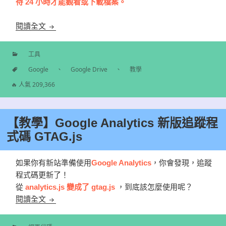
待 24 小時才能觀看或下載檔案。
【教學】破解Google雲端 線上影片超過限制無法觀
閱讀全文
工具
分
Google
、
Google Drive
、
教學
類
標
🔥 人氣 209,366
籤
【教學】Google Analytics 新版追蹤程
式碼 GTAG.js
如果你有新站準備使用
Google Analytics
，你會發現，追蹤
程式碼更新了！
從
analytics.js 變成了 gtag.js
，到底該怎麼使用呢？
【教學】Google Analytics 新版追蹤程式碼 GTAG.js
閱讀全文