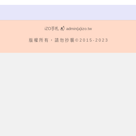
篇
文
章:
iZO手札 📬 admin(a)izo.tw
版 權 所 有 ， 請 勿 抄 襲 © 2 0 1 5 - 2 0 2 3