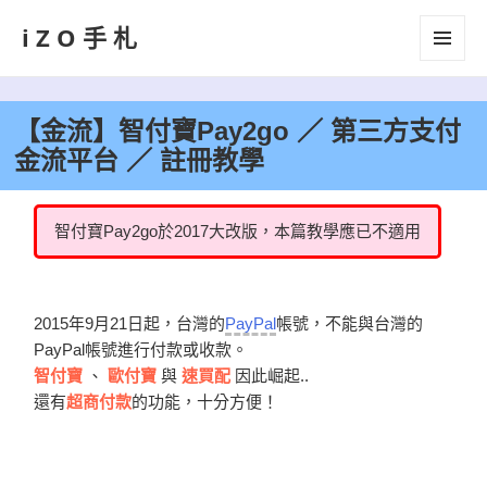
iZO手札
選單及
小工具
【金流】智付寶Pay2go ／ 第三方支付
金流平台 ／ 註冊教學
智付寶Pay2go於2017大改版，本篇教學應已不適用
2015年9月21日起，台灣的
PayPal
帳號，不能與台灣的
PayPal帳號進行付款或收款。
智付寶
、
歐付寶
與
速買配
因此崛起..
還有
超商付款
的功能，十分方便！