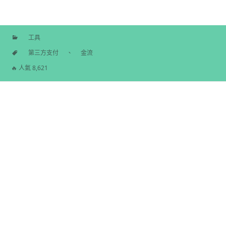
工具
分
第三方支付
、
金流
類
標
🔥 人氣 8,621
籤