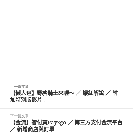
文
上一篇文章
章
【懶人包】野豬騎士來喔～ ／ 爆紅解說 ／ 附
上
導
加特別版影片！
一
覽
篇
文
下一篇文章
章:
【金流】智付寶Pay2go ／ 第三方支付金流平台
下
／ 新增商店與訂單
一