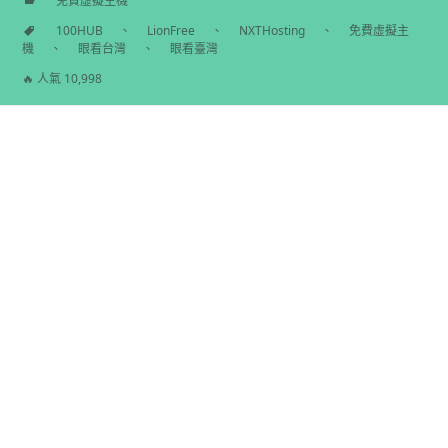
免費虛擬主機
分
100HUB
、
LionFree
、
NXTHosting
、
免費虛擬主
類
機
、
眼看台灣
、
眼看臺灣
標
籤
🔥 人氣 10,998