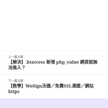
文
上一篇文章
章
【解決】.htaccess 新增 php_value 網頁就無
上
導
法進入？
一
覽
篇
文
下一篇文章
章:
【教學】WoSign沃通／免費SSL憑證／網站
下
https
一
篇
文