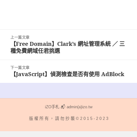
文
上一篇文章
章
【Free Domain】Clark’s 網址管理系統 ／ 三
上
導
種免費網域任君挑選
一
覽
篇
文
下一篇文章
章:
【JavaScript】偵測檢查是否有使用 AdBlock
下
一
篇
文
章:
iZO手札 📬 admin(a)izo.tw
版 權 所 有 ， 請 勿 抄 襲 © 2 0 1 5 - 2 0 2 3