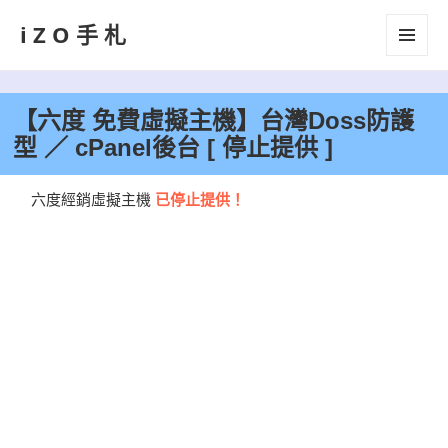
iZO手札
選單及
小工具
【六度 免費虛擬主機】台灣Doss防護
型 ／ cPanel後台 [ 停止提供 ]
六度經銷虛擬主機
已停止提供！