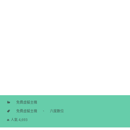
免費虛擬主機
分
免費虛擬主機
、
六度數位
類
標
🔥 人氣 4,693
籤