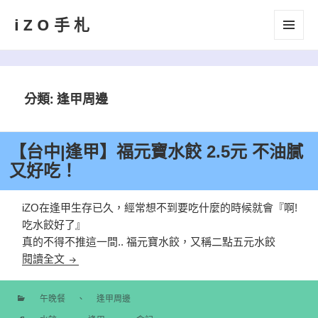
iZO手札
選單及
小工具
分類:
逢甲周邊
【台中|逢甲】福元寶水餃 2.5元 不油膩
又好吃！
iZO在逢甲生存已久，經常想不到要吃什麼的時候就會『啊!
吃水餃好了』
真的不得不推這一間.. 福元寶水餃，又稱二點五元水餃
【台中|逢甲】福元寶水餃 2.5元 不油膩又好吃！
閱讀全文
午晚餐
、
逢甲周邊