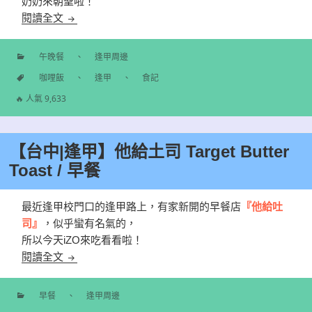
奶奶來朝聖啦！
【台中|逢甲】韓奶奶咖哩飯 / 西屯巷弄的美食
閱讀全文
午晚餐
、
逢甲周邊
分
咖哩飯
、
逢甲
、
食記
類
標
🔥 人氣 9,633
籤
【台中|逢甲】他給土司 Target Butter
Toast / 早餐
最近逢甲校門口的逢甲路上，有家新開的早餐店
『他給吐
司』
，似乎蠻有名氣的，
所以今天iZO來吃看看啦！
【台中|逢甲】他給土司 Target Butter Toast / 早餐
閱讀全文
早餐
、
逢甲周邊