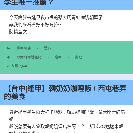
學生唯一推薦 ?
今天終於去逢甲夜市裡的蔡大明青蛙嗑奶朝聖了！
讓我們來看看好不好喝拉～
【台中|逢甲】蔡大明青蛙嗑奶 / 逢甲大學生唯一推薦 
閱讀全文
逢甲周邊
、
點心
分
蔡大明青蛙嗑奶
、
逢甲
、
食記
類
標
🔥 人氣 7,646
籤
【台中|逢甲】韓奶奶咖哩飯 / 西屯巷弄
的美食
最近逢甲學生兩大打卡地點：韓奶奶咖哩飯、蔡大明青蛙嗑
奶
想說怎麼有人會取韓奶奶當店名阿！？ 所以iZO速速來韓