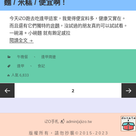
麵 / 米糕 / 便宜啊 !
今天iZO跑去吃逢甲這家，我覺得便宜料多，健康又實在。
而且還有它們獨特的
非麵
，沒試過的朋友真的可以試試看。
一碗湯 + 小碗麵 就有飽足感拉
【台中|逢甲】意非麵館 / 台南意麵 / 非麵 / 米糕 / 便宜
閱讀全文
午晚餐
、
逢甲周邊
分
逢甲
、
食記
類
標
🔥 人氣 6,833
籤
文
頁次
2
章
導
上一頁
下一頁
覽
iZO手札 📬 admin(a)izo.tw
版 權 所 有 ， 請 勿 抄 襲 © 2 0 1 5 - 2 0 2 3