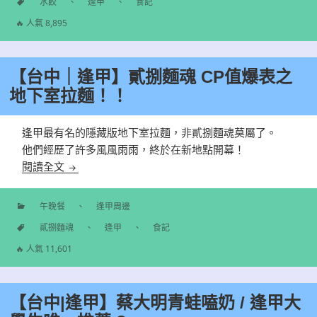
分
水餃
、
逢甲
、
食記
類
標
🔥 人氣 8,895
籤
【台中｜逢甲】貳捌麵魂 CP值爆表之
地下室拉麵！！
逢甲最有名的隱藏版地下室拉麵，非貳捌麵魂莫屬了。
他們經歷了許多風風雨雨，終於在新地點開幕！
【台中｜逢甲】貳捌麵魂 CP值爆表之地下室拉麵！
閱讀全文
午晚餐
、
逢甲周邊
分
貳捌麵魂
、
逢甲
、
食記
類
標
🔥 人氣 11,601
籤
【台中|逢甲】蔡大明青蛙嗑奶 / 逢甲大