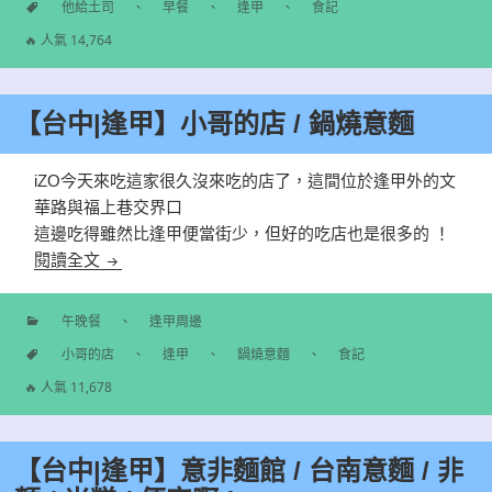
分
他給土司
、
早餐
、
逢甲
、
食記
類
標
🔥 人氣 14,764
籤
【台中|逢甲】小哥的店 / 鍋燒意麵
iZO今天來吃這家很久沒來吃的店了，這間位於逢甲外的文
華路與福上巷交界口
這邊吃得雖然比逢甲便當街少，但好的吃店也是很多的 ！
【台中|逢甲】小哥的店 / 鍋燒意麵
閱讀全文
午晚餐
、
逢甲周邊
分
小哥的店
、
逢甲
、
鍋燒意麵
、
食記
類
標
🔥 人氣 11,678
籤
【台中|逢甲】意非麵館 / 台南意麵 / 非