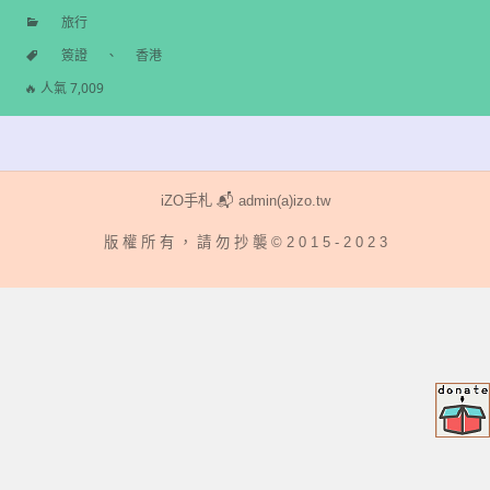
旅行
分
簽證
、
香港
類
標
🔥 人氣 7,009
籤
iZO手札 📬 admin(a)izo.tw
版 權 所 有 ， 請 勿 抄 襲 © 2 0 1 5 - 2 0 2 3