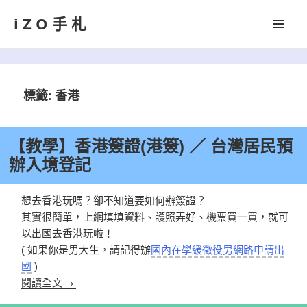
iZO手札
選單及
小工具
標籤:
香港
【教學】香港簽證(港簽) ／ 台灣居民預
辦入境登記
想去香港玩嗎？卻不知道要如何辦簽證？
其實很簡單，上網填填資料、護照弄好、機票買一買，就可
以出國去香港玩啦！
( 如果你是男大生，請記得辦
國內在學緩徵役男網路申請出
國
)
【教學】香港簽證(港簽) ／ 台灣居民預辦入境登記
閱讀全文