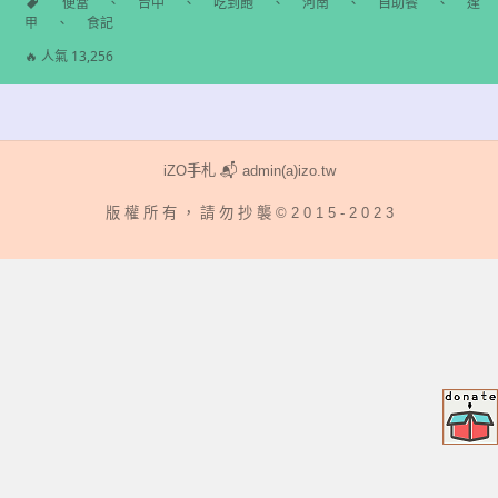
分
便當
、
台中
、
吃到飽
、
河南
、
自助餐
、
逢
類
甲
、
食記
標
籤
🔥 人氣 13,256
iZO手札 📬 admin(a)izo.tw
版 權 所 有 ， 請 勿 抄 襲 © 2 0 1 5 - 2 0 2 3