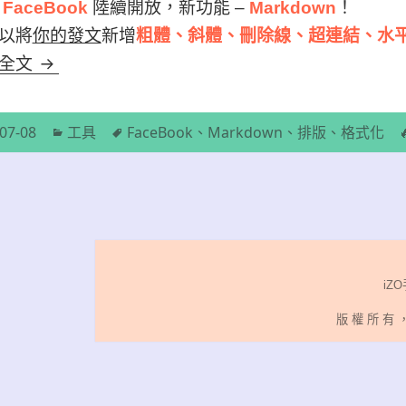
近
FaceBook
陸續開放，新功能 –
Markdown
！
以將
你的發文
新增
粗體、斜體、刪除線、超連結、水
【FaceBook】新功能：Markdown 排版你的發文
讀全文
分
標
07-08
工具
FaceBook
、
Markdown
、
排版
、
格式化
類
籤
iZO
版 權 所 有 ， 