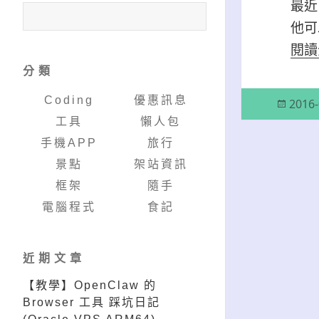
最
他可
閱
分類
Coding
優惠訊息
發
2016-
佈
工具
懶人包
日
手機APP
旅行
期:
景點
架站資訊
框架
隨手
電腦程式
食記
近期文章
【教學】OpenClaw 的
Browser 工具 踩坑日記