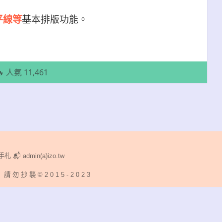
平線等
基本排版功能。
 ！ ／ 格式化 ／ 重點
🔥 人氣 11,461
手札 📬 admin(a)izo.tw
請 勿 抄 襲 © 2 0 1 5 - 2 0 2 3