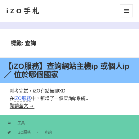
iZO手札
選單及
小工具
標籤:
查詢
【iZO服務】查詢網站主機ip 或個人ip
／ 位於哪個國家
剛考完試，iZO有點無聊XD
在
iZO服務
中，新增了一個查詢ip系統..
【iZO服務】查詢網站主機ip 或個人ip ／ 位於哪個國
閱讀全文
工具
分
iZO服務
、
查詢
類