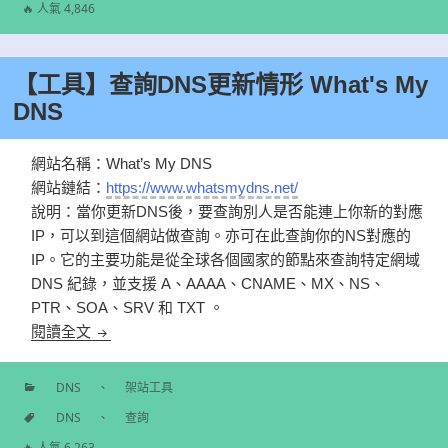
標
🔥 人氣 4,846
籤
【工具】查詢DNS更新情形 What's My
DNS
網站名稱：What’s My DNS
網站鏈結：
https://www.whatsmydns.net/
說明：當你更新DNS後，要查詢別人是否能連上你新的對應
IP，可以到這個網站做查詢。亦可在此查詢你的NS對應的
IP。它的主要功能是從全球各個國家的節點來查詢特定網域
DNS 紀錄，並支援 A、AAAA、CNAME、MX、NS、
PTR、SOA、SRV 和 TXT 。
【工具】查詢DNS更新情形 What's My DNS
閱讀全文
DNS
、
架站工具
分
DNS
、
查詢
類
標
🔥 人氣 6,263