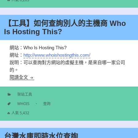
籤
【工具】如何查詢別人的主機商 Who
Is Hosting This?
網站：Who Is Hosting This?
網址：
http://www.whoishostingthis.com/
說明：可以查詢對方網站的虛擬主機，是來自哪一家公司
的。
【工具】如何查詢別人的主機商 Who Is Hosting This
閱讀全文
架站工具
分
WHOIS
、
查詢
類
標
🔥 人氣 5,432
籤
台灣水庫即時水位查詢