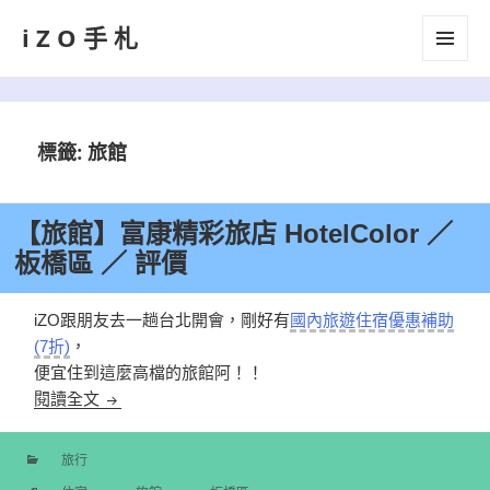
iZO手札
選單及
小工具
標籤:
旅館
【旅館】富康精彩旅店 HotelColor ／
板橋區 ／ 評價
iZO跟朋友去一趟台北開會，剛好有
國內旅遊住宿優惠補助
(7折)
，
便宜住到這麼高檔的旅館阿！！
【旅館】富康精彩旅店 HotelColor ／ 板橋區 ／ 評價
閱讀全文
旅行