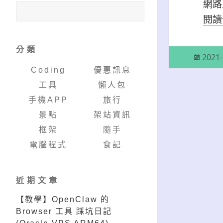
網路
閱
分類
發
2021-
佈
Coding
優惠訊息
日
工具
懶人包
期:
手機APP
旅行
景點
架站資訊
框架
隨手
電腦程式
食記
近期文章
【教學】OpenClaw 的
Browser 工具 踩坑日記