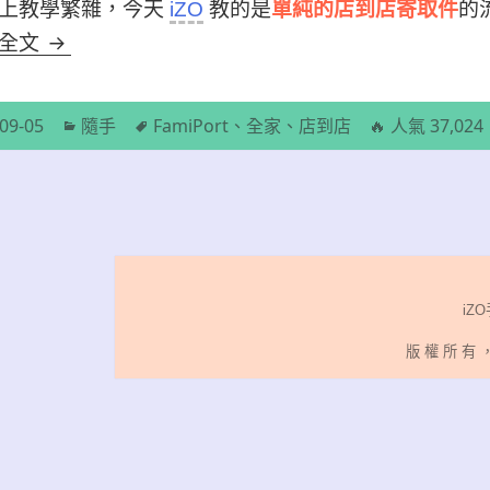
上教學繁雜，今天
iZO
教的是
單純的店到店寄取件
的
【教學】全家店到店 又稱FamiPort ／ 快速寄取
讀全文
分
標
09-05
隨手
FamiPort
、
全家
、
店到店
🔥 人氣 37,0
類
籤
iZO
版 權 所 有 ， 