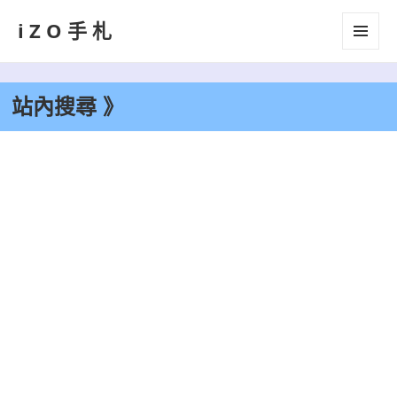
iZO手札
選單及
小工具
站內搜尋 》